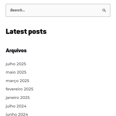
P
e
s
Latest posts
q
u
i
Arquivos
s
a
julho 2025
r
maio 2025
p
março 2025
o
fevereiro 2025
r
janeiro 2025
:
julho 2024
junho 2024