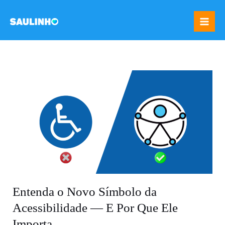
Ir
Mai
para
Me
o
conteúdo
Entenda o Novo Símbolo da
Acessibilidade — E Por Que Ele
Importa