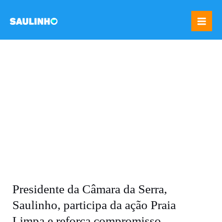
Ir
Mai
para
Me
o
conteúdo
Presidente da Câmara da Serra,
Saulinho, participa da ação Praia
Limpa e reforça compromisso