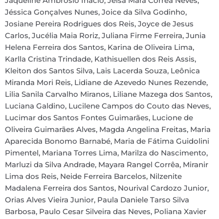
Jaqueline Ambrosio Inacio, Jeisa Mara Corrêa Neves,
Jéssica Gonçalves Nunes, Joice da Silva Godinho,
Josiane Pereira Rodrigues dos Reis, Joyce de Jesus
Carlos, Jucélia Maia Roriz, Juliana Firme Ferreira, Junia
Helena Ferreira dos Santos, Karina de Oliveira Lima,
Karlla Cristina Trindade, Kathisuellen dos Reis Assis,
Kleiton dos Santos Silva, Lais Lacerda Souza, Leônica
Miranda Mori Reis, Lidiane de Azevedo Nunes Rezende,
Lilia Sanila Carvalho Miranos, Liliane Mazega dos Santos,
Luciana Galdino, Lucilene Campos do Couto das Neves,
Lucimar dos Santos Fontes Guimarães, Lucione de
Oliveira Guimarães Alves, Magda Angelina Freitas, Maria
Aparecida Bonomo Barnabé, Maria de Fátima Guidolini
Pimentel, Mariana Torres Lima, Marilza do Nascimento,
Marluzi da Silva Andrade, Mayara Rangel Corrêa, Miranir
Lima dos Reis, Neide Ferreira Barcelos, Nilzenite
Madalena Ferreira dos Santos, Nourival Cardozo Junior,
Orias Alves Vieira Junior, Paula Daniele Tarso Silva
Barbosa, Paulo Cesar Silveira das Neves, Poliana Xavier