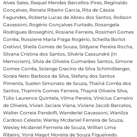
Alves Sales, Raquel Mendes Barcellos Pires, Reginaldo
Gonçalves, Renata Ribeiro Garcia, Rita de Cássia
Fagundes, Roberta Lucas de Abreu dos Santos, Robson
Gavassoni, Rogério Gonçalves Furtado, Rosangela
Rodrigues Broseghini, Rosiane Ferreira, Rosimeri Gomes
Corrêa, Rossiene Maria Fraga Rogério, Scheilla Borlot
Grativol, Sheila Gomes de Sousa, Sildyane Pereira Rocha,
Silvana Cristina dos Santos, Silvéria Cassundré (In
Memoriam), Sílvia de Oliveira Guimarães Santos, Simone
Gomes Corrêa, Solange Gracino da Silva Schimitberger,
Soraia Neto Barbosa da Silva, Stefany dos Santos
Pimenta, Suelen Simonato de Souza, Thainá Corrêa dos
Santos, Thamiris Gomes Ferreira, Thaynã Oliveira Silva,
Túlio Laurence Quintela, Vilma Pereira, Vinícius Carneiro
de Oliveira, Vívian Jaciara Viana, Viviane Jacob Barcelos,
Walter Correia Pandolfi, Wanderlei Gavassoni, Wanilza
Cardoso Celeste, Warley Mcdaniel Ferreira de Souza,
Wesley Mcdaniel Ferrreira de Souza, Willian Lima
Ribeiro, Yoná Magot Moreira de Souza Figueiredo.